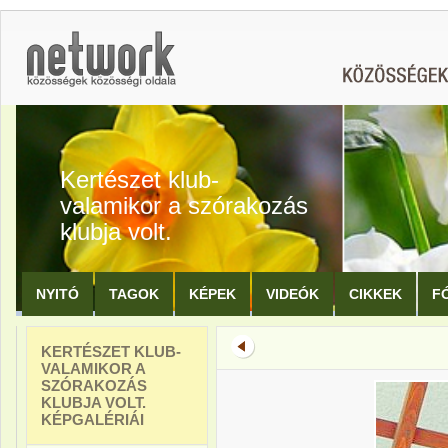
Kertészet klub-
valamikor a szórakozás
klubja volt.
NYITÓ
TAGOK
KÉPEK
VIDEÓK
CIKKEK
F
KERTÉSZET KLUB-
VALAMIKOR A
SZÓRAKOZÁS
KLUBJA VOLT.
KÉPGALÉRIÁI