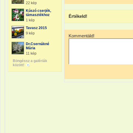
22 kép
Kúszó cserjék,
támasztékhoz
Értékeld!
1 kép
Tavasz 2015
9 kép
Kommentáld!
Dr.Csernákné
Mária
11 kép
Böngéssz a galériák
között!