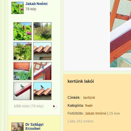
Jakab Noémi
78 kép
kertünk lakói
Címkék:
kertünk
Kategória:
Saját
1/10
oldal (78 kép)
Feltöltötte:
Jakab Imréné
|
15 éve
Látta 262 ember.
Dr Szilágyi
Erzsébet