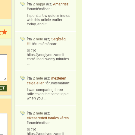
írta
2 napja
a(z)
Amaririsz
fórumtémában:
I spent a few quiet minutes
with this article earlier
today, and it ...
írta
2 hete
a(z)
Segítség
!!!!!
fórumtémában:
여기여
https://yeogiyeo.zaemit.
com/ I had twenty minutes
...
írta
2 hete
a(z)
meztelen
csiga ellen
fórumtémában:
I was comparing three
articles on the same topic
when you ...
írta
2 hete
a(z)
elkeseredett tanács kérés
fórumtémában:
여기여
https://yeogiyeo.zaemit.