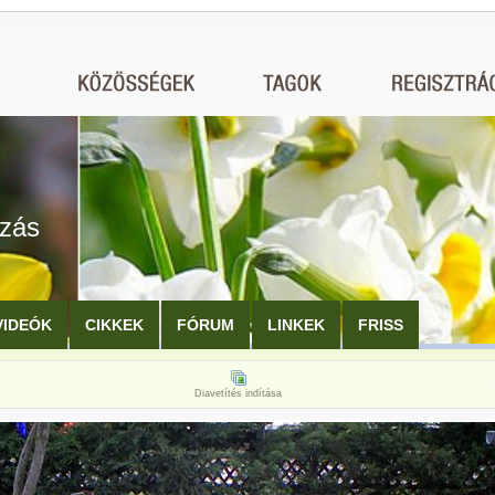
ozás
VIDEÓK
CIKKEK
FÓRUM
LINKEK
FRISS
Diavetítés indítása