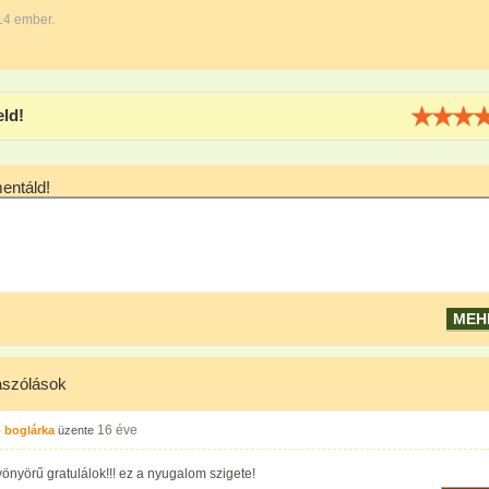
14 ember.
eld!
ntáld!
szólások
16 éve
 boglárka
üzente
önyörű gratulálok!!! ez a nyugalom szigete!