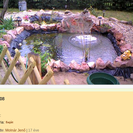
08
:
ia:
Saját
tte:
Molnár Jenő
|
17 éve