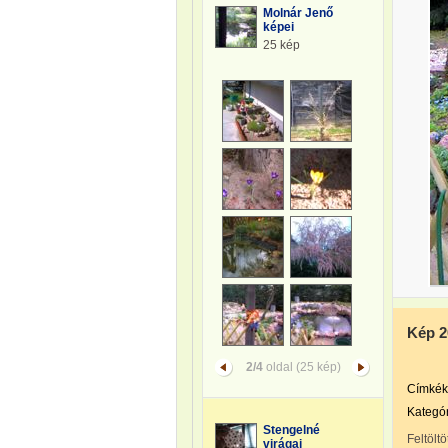
Molnár Jenő
képei
25 kép
Kép 2
2/4
oldal (25 kép)
Címkék
Kategór
Stengelné
Feltöltö
virágai