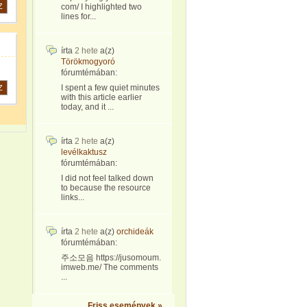
Z
com/ I highlighted two
lines for...
írta
2 hete
a(z)
Törökmogyoró
fórumtémában:
I spent a few quiet minutes
Z
with this article earlier
today, and it ...
írta
2 hete
a(z)
levélkaktusz
fórumtémában:
I did not feel talked down
to because the resource
links...
írta
2 hete
a(z)
orchideák
fórumtémában:
주소모음 https://jusomoum.
imweb.me/ The comments
...
Friss események »