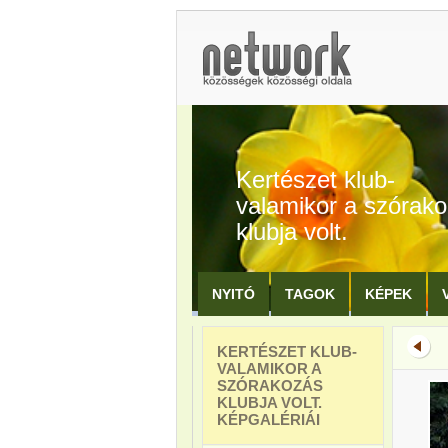
Kertészet klub-
valamikor a szórak
klubja volt.
NYITÓ
TAGOK
KÉPEK
KERTÉSZET KLUB-
VALAMIKOR A
SZÓRAKOZÁS
KLUBJA VOLT.
KÉPGALÉRIÁI