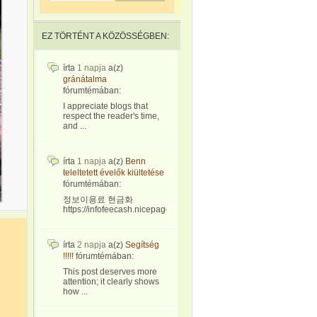
EZ TÖRTÉNT A KÖZÖSSÉGBEN:
írta
1 napja
a(z)
gránátalma
fórumtémában:
I appreciate blogs that
respect the reader's time,
and ...
írta
1 napja
a(z)
Benn
teleltetett évelők kiültetése
fórumtémában:
정보이용료 현금화
https://infofeecash.nicepage...
írta
2 napja
a(z)
Segítség
!!!!!
fórumtémában:
This post deserves more
attention; it clearly shows
how ...