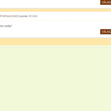
VÁLAS
lt felhasználó]
16 éve
üzente
on szép!
VÁLAS