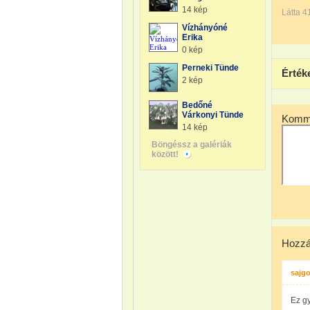
14 kép
Látta 4
Vízhányóné
Erika
0 kép
Perneki Tünde
Érték
2 kép
Bedőné
Várkonyi Tünde
Komme
14 kép
Böngéssz a galériák
között!
Hozzá
sajgo
Ez gy