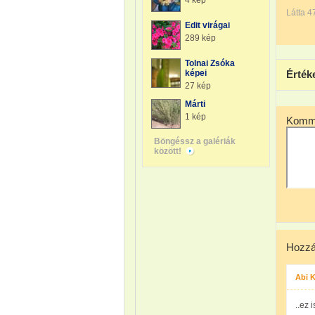
4 kép
Látta 4
Edit virágai
289 kép
Tolnai Zsóka
képei
Érték
27 kép
Márti
1 kép
Komme
Böngéssz a galériák
között!
Hozzá
Abi 
..ez 