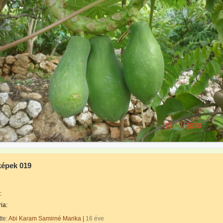
 képek 019
:
ia:
tte:
Abi Karam Samirné Marika
|
16 éve