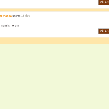
VÁLAS
16 éve
ar magda
üzente
i nem ismerem
VÁLAS