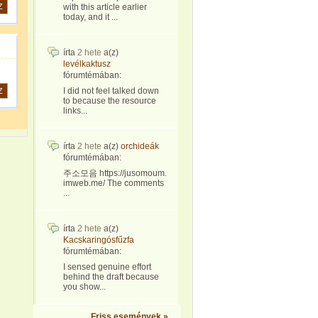
Z
with this article earlier
today, and it ...
írta
2 hete
a(z)
levélkaktusz
fórumtémában:
I did not feel talked down
Z
to because the resource
links...
írta
2 hete
a(z)
orchideák
fórumtémában:
주소모음 https://jusomoum.
imweb.me/ The comments
...
írta
2 hete
a(z)
Kacskaringósfűzfa
fórumtémában:
I sensed genuine effort
behind the draft because
you show...
Friss események »