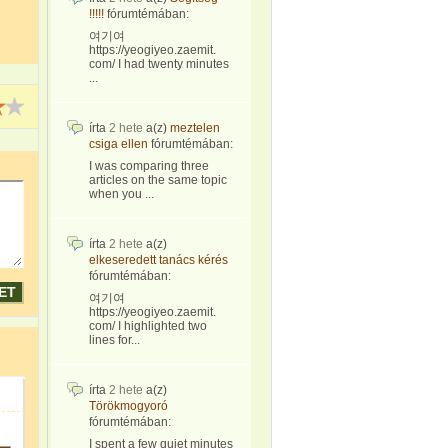
!!!!!
fórumtémában:
여기여
https://yeogiyeo.zaemit.
com/ I had twenty minutes
...
írta
2 hete
a(z)
meztelen
csiga ellen
fórumtémában:
I was comparing three
articles on the same topic
when you ...
írta
2 hete
a(z)
elkeseredett tanács kérés
fórumtémában:
여기여
https://yeogiyeo.zaemit.
com/ I highlighted two
lines for...
írta
2 hete
a(z)
Törökmogyoró
fórumtémában:
I spent a few quiet minutes