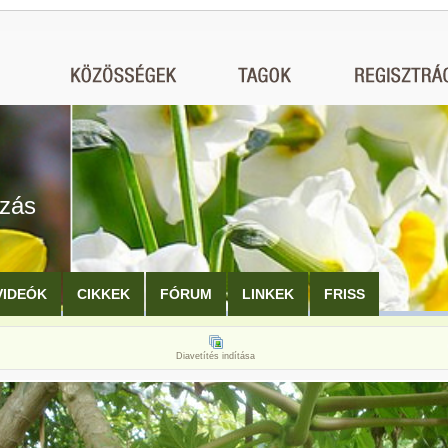
ozás
VIDEÓK
CIKKEK
FÓRUM
LINKEK
FRISS
Diavetítés indítása