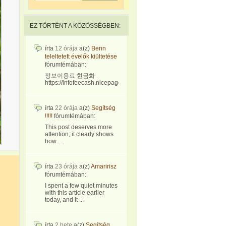
EZ TÖRTÉNT A KÖZÖSSÉGBEN:
írta
12 órája
a(z)
Benn
teleltetett évelők kiültetése
fórumtémában:
정보이용료 현금화
https://infofeecash.nicepage...
írta
22 órája
a(z)
Segítség
!!!!!
fórumtémában:
This post deserves more
attention; it clearly shows
how ...
írta
23 órája
a(z)
Amaririsz
fórumtémában:
I spent a few quiet minutes
with this article earlier
today, and it ...
írta
2 hete
a(z)
Segítség