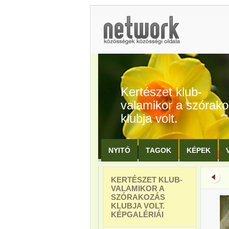
Kertészet klub-
valamikor a szórak
klubja volt.
NYITÓ
TAGOK
KÉPEK
KERTÉSZET KLUB-
VALAMIKOR A
SZÓRAKOZÁS
KLUBJA VOLT.
KÉPGALÉRIÁI