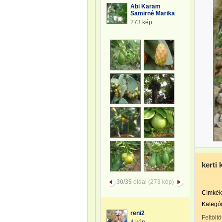
Abi Karam
Samirné Marika
273 kép
kerti
30/35
oldal (273 kép)
Címkék
Kategór
reni2
Feltöltö