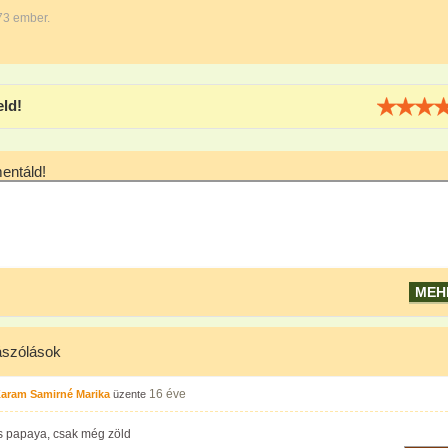
73 ember.
eld!
ntáld!
szólások
16 éve
Karam Samirné Marika
üzente
is papaya, csak még zöld