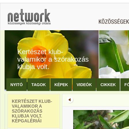
Kertészet klub-
valamikor a szórakozás
klubja volt.
NYITÓ
TAGOK
KÉPEK
VIDEÓK
CIKKEK
F
KERTÉSZET KLUB-
VALAMIKOR A
SZÓRAKOZÁS
KLUBJA VOLT.
KÉPGALÉRIÁI