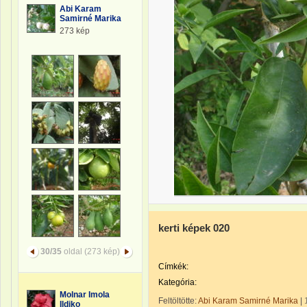
Abi Karam
Samirné Marika
273 kép
kerti képek 020
30/35
oldal (273 kép)
Címkék:
Kategória:
Molnar Imola
Feltöltötte:
Abi Karam Samirné Marika
|
Ildiko