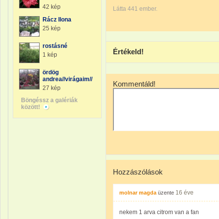
42 kép
Látta 441 ember.
Rácz Ilona
25 kép
rostásné
Értékeld!
1 kép
ördög
andrea//virágaim//
Kommentáld!
27 kép
Böngéssz a galériák
között!
Hozzászólások
16 éve
molnar magda
üzente
nekem 1 arva citrom van a fan