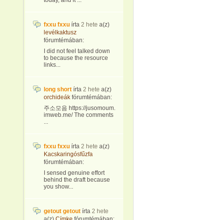
today, and it ...
fxxu fxxu
írta
2 hete
a(z)
levélkaktusz
fórumtémában:
I did not feel talked down
to because the resource
links...
long short
írta
2 hete
a(z)
orchideák
fórumtémában:
주소모음 https://jusomoum.
imweb.me/ The comments
...
fxxu fxxu
írta
2 hete
a(z)
Kacskaringósfűzfa
fórumtémában:
I sensed genuine effort
behind the draft because
you show...
getout getout
írta
2 hete
a(z)
Címke
fórumtémában: