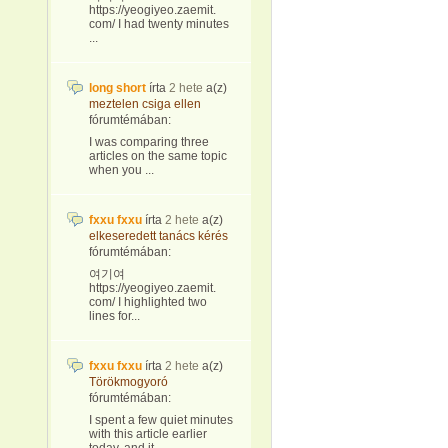
https://yeogiyeo.zaemit.
com/ I had twenty minutes
...
long short
írta
2 hete
a(z)
meztelen csiga ellen
fórumtémában:
I was comparing three
articles on the same topic
when you ...
fxxu fxxu
írta
2 hete
a(z)
elkeseredett tanács kérés
fórumtémában:
여기여
https://yeogiyeo.zaemit.
com/ I highlighted two
lines for...
fxxu fxxu
írta
2 hete
a(z)
Törökmogyoró
fórumtémában:
I spent a few quiet minutes
with this article earlier