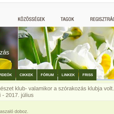
ozás
VIDEÓK
CIKKEK
FÓRUM
LINKEK
FRISS
észet klub- valamikor a szórakozás klubja volt.
i - 2017. július
 aszaló doboz.