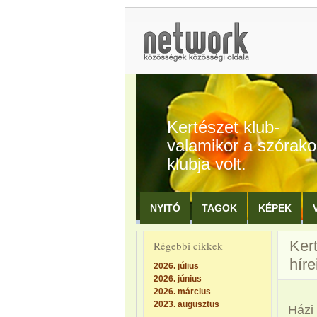
Kertészet klub-
valamikor a szórak
klubja volt.
NYITÓ
TAGOK
KÉPEK
Kert
Régebbi cikkek
híre
2026. július
2026. június
2026. március
2023. augusztus
Házi