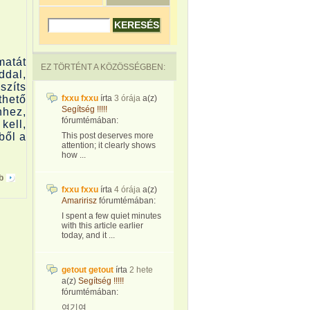
matát
EZ TÖRTÉNT A KÖZÖSSÉGBEN:
ddal,
szíts
hető
fxxu fxxu
írta
3 órája
a(z)
Segítség !!!!!
hhez,
fórumtémában:
kell,
ből a
This post deserves more
attention; it clearly shows
how ...
b
fxxu fxxu
írta
4 órája
a(z)
Amaririsz
fórumtémában:
I spent a few quiet minutes
with this article earlier
today, and it ...
getout getout
írta
2 hete
a(z)
Segítség !!!!!
fórumtémában:
여기여