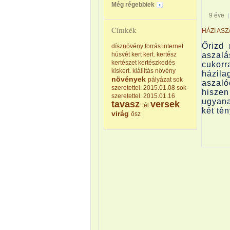
Még régebbiek
9 éve
Címkék
HÁZI AS
Őrizd
dísznövény
forrás:internet
húsvét
kert
kert.
kertész
aszal
kertészet
kertészkedés
cukorr
kiskert.
kiállítás
növény
házil
növények
pályázat
sok
aszaló
szeretettel. 2015.01.08
sok
hiszen
szeretettel. 2015.01.16
ugyan
tavasz
versek
tél
két té
virág
ősz