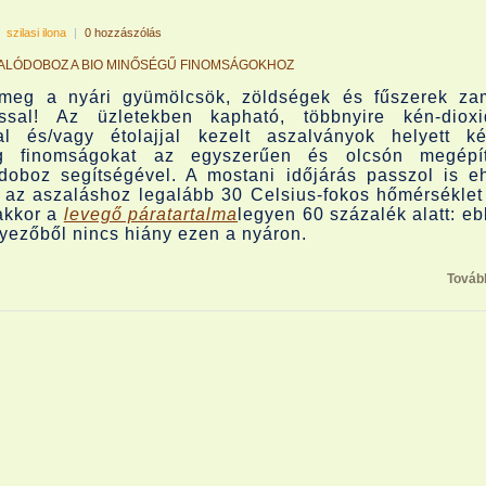
|
szilasi ilona
|
0 hozzászólás
ZALÓDOBOZ A BIO MINŐSÉGŰ FINOMSÁGOKHOZ
 meg a nyári gyümölcsök, zöldségek és fűszerek za
ással! Az üzletekben kapható, többnyire kén-dioxi
al és/vagy étolajjal kezelt aszalványok helyett ké
ag finomságokat az egyszerűen és olcsón megépít
doboz segítségével. A mostani időjárás passzol is e
 az aszaláshoz legalább 30 Celsius-fokos hőmérséklet 
akkor a
levegő páratartalma
legyen 60 százalék alatt: eb
nyezőből nincs hiány ezen a nyáron.
Továb