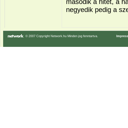
második a hitet, a h
negyedik pedig a sz
© 2007 Copyright Network.hu Minden jog fenntartva.
Impres