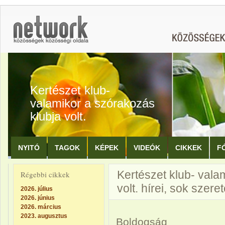
Kertészet klub-
valamikor a szórakozás
klubja volt.
NYITÓ
TAGOK
KÉPEK
VIDEÓK
CIKKEK
F
Kertészet klub- vala
Régebbi cikkek
volt. hírei, sok szere
2026. július
2026. június
2026. március
2023. augusztus
Boldogság