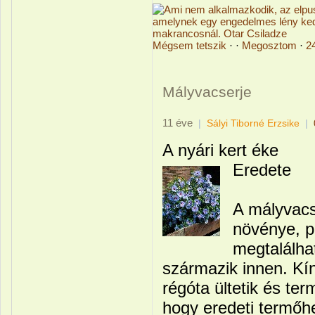
Mégsem tetszik
· ·
Megosztom
·
2
Mályvacserje
11 éve
|
Sályi Tiborné Erzsike
|
A nyári kert éke
Eredete
A mályvacs
növénye, p
megtalálha
származik innen. Kí
régóta ültetik és ter
hogy eredeti termőh