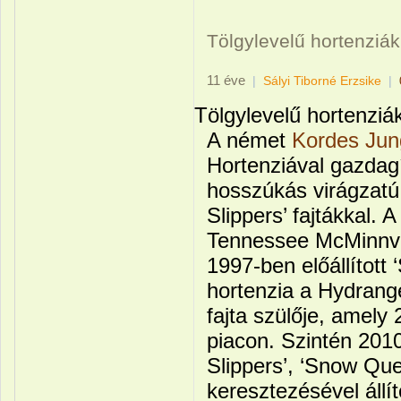
Tölgylevelű hortenziák
11 éve
|
Sályi Tiborné Erzsike
|
Tölgylevelű hortenziá
A német
Kordes Jun
Hortenziával gazdagít
hosszúkás virágzatú
Slippers’ fajtákkal. 
Tennessee McMinnvill
1997-ben előállított 
hortenzia a Hydrange
fajta szülője, amely
piacon. Szintén 2010
Slippers’, ‘Snow Qu
keresztezésével állít