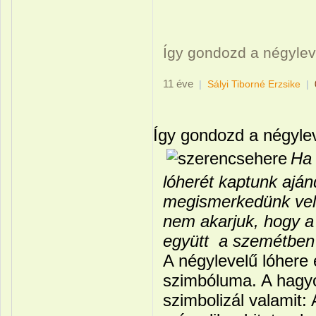
Így gondozd a négyleve
11 éve
|
Sályi Tiborné Erzsike
|
Így gondozd a négylev
Ha 
lóherét kaptunk aján
megismerkedünk vele
nem akarjuk, hogy a
együtt a szemétben
A négylevelű lóhere
szimbóluma. A hagyo
szimbolizál valamit: