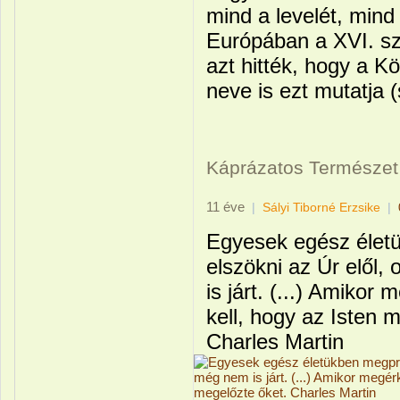
mind a levelét, mind 
Európában a XVI. sz
azt hitték, hogy a Kö
neve is ezt mutatja (
Káprázatos Természet
11 éve
|
Sályi Tiborné Erzsike
|
Egyesek egész élet
elszökni az Úr elől,
is járt. (...) Amikor
kell, hogy az Isten 
Charles Martin