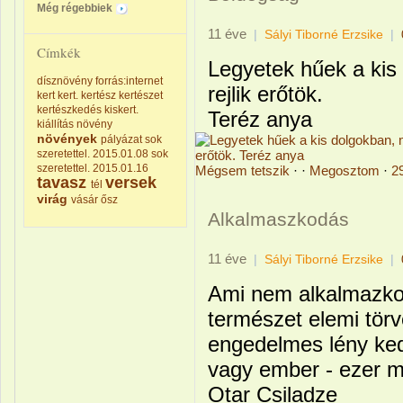
Még régebbiek
11 éve
|
Sályi Tiborné Erzsike
|
Címkék
Legyetek hűek a kis
dísznövény
forrás:internet
rejlik erőtök.
kert
kert.
kertész
kertészet
kertészkedés
kiskert.
Teréz anya
kiállítás
növény
növények
pályázat
sok
szeretettel. 2015.01.08
sok
szeretettel. 2015.01.16
Mégsem tetszik
· ·
Megosztom
·
2
tavasz
versek
tél
virág
vásár
ősz
Alkalmaszkodás
11 éve
|
Sályi Tiborné Erzsike
|
Ami nem alkalmazkodi
természet elemi tör
engedelmes lény ked
vagy ember - ezer m
Otar Csiladze