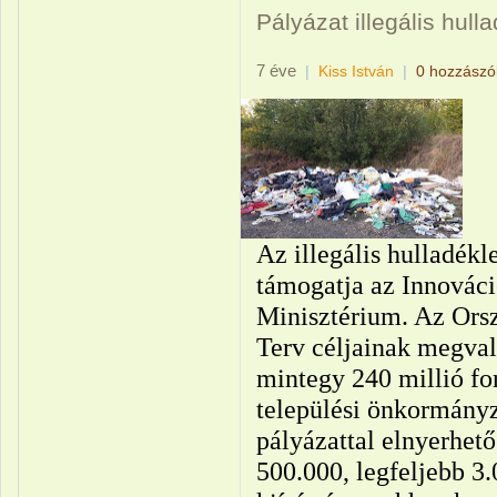
Pályázat illegális hul
7 éve
|
Kiss István
|
0 hozzászó
Az illegális hulladékl
támogatja az Innováci
Minisztérium. Az Ors
Terv céljainak megval
mintegy 240 millió fo
települési önkormányz
pályázattal elnyerhet
500.000, legfeljebb 3.