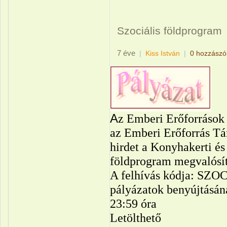
Szociális földprogram
7 éve
|
Kiss István
|
0 hozzászó
A
z Emberi Erőforrások
az Emberi Erőforrás Tá
hirdet a Konyhakerti és 
földprogram megvalósít
A felhívás kódja: SZO
pályázatok benyújtásána
23:59 óra
Letölthető