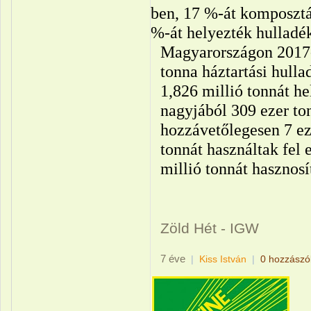
ben, 17 %-át komposztál
%-át helyezték hullad
Magyarországon 2017-
tonna háztartási hull
1,826 millió tonnát h
nagyjából 309 ezer to
hozzávetőlegesen 7 eze
tonnát használtak fel 
millió tonnát hasznos
Zöld Hét - IGW
7 éve
|
Kiss István
|
0 hozzászó