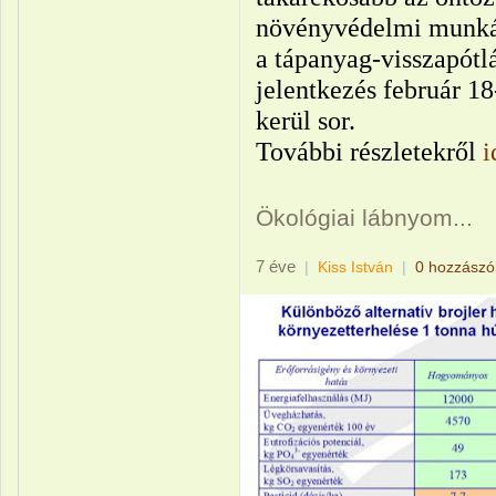
növényvédelmi munká
a tápanyag-visszapótl
jelentkezés február 18
kerül sor.
További részletekről
i
Ökológiai lábnyom...
7 éve
|
Kiss István
|
0 hozzászó