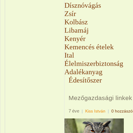
Dísznóvágás
Zsír
Kolbász
Libamáj
Kenyér
Kemencés ételek
Ital
Élelmiszerbiztonság
Adalékanyag
Édesítőszer
Mezőgazdasági linkek
7 éve
|
Kiss István
|
0 hozzászó