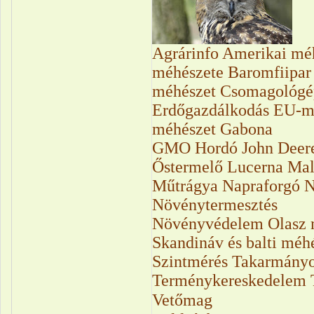
Agrárinfo
Amerikai mé
méhészete
Baromfiipar
méhészet
Csomagológé
Erdőgazdálkodás
EU-m
méhészet
Gabona
GMO
Hordó
John Deer
Őstermelő
Lucerna
Ma
Műtrágya
Napraforgó
N
Növénytermesztés
Növényvédelem
Olasz 
Skandináv és balti méh
Szintmérés
Takarmányo
Terménykereskedelem
Vetőmag