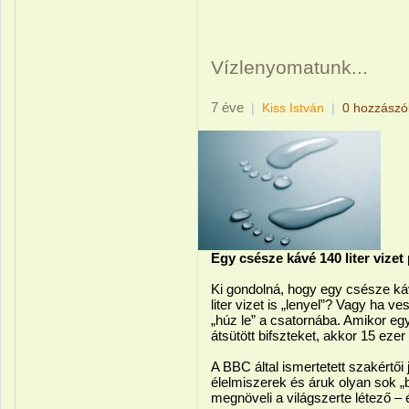
Vízlenyomatunk...
7 éve
|
Kiss István
|
0 hozzászó
Egy csésze kávé 140 liter vizet 
Ki gondolná, hogy egy csésze káv
liter vizet is „lenyel”? Vagy ha ve
„húz le” a csatornába. Amikor eg
átsütött bifszteket, akkor 15 ezer
A BBC által ismertetett szakértői je
élelmiszerek és áruk olyan sok „
megnöveli a világszerte létező –