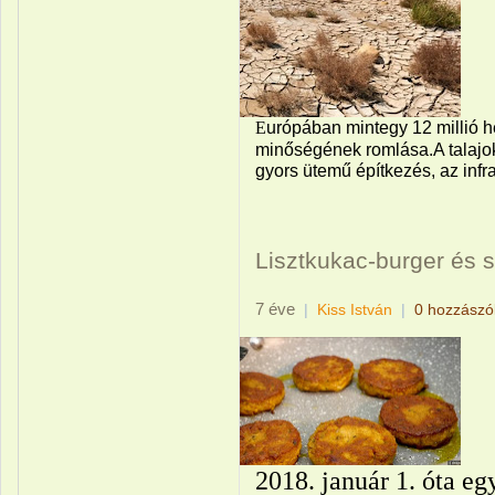
E
urópában mintegy 12 millió hek
minőségének romlása.A talajoka
gyors ütemű építkezés, az infra
Lisztkukac-burger és
7 éve
|
Kiss István
|
0 hozzászó
2018. január 1. óta eg