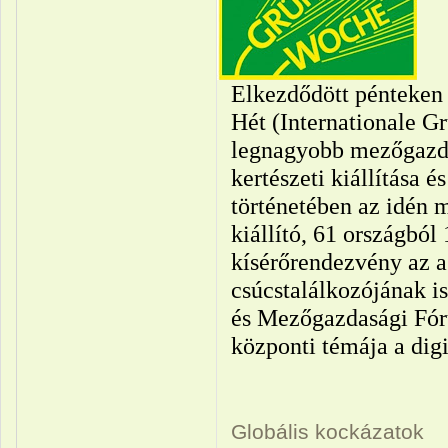
Elkezdődött pénteken
Hét (Internationale G
legnagyobb mezőgazdas
kertészeti kiállítása 
történetében az idén 
kiállító, 61 országból
kísérőrendezvény az a
csúcstalálkozójának i
és Mezőgazdasági Fó
központi témája a digi
Globális kockázatok