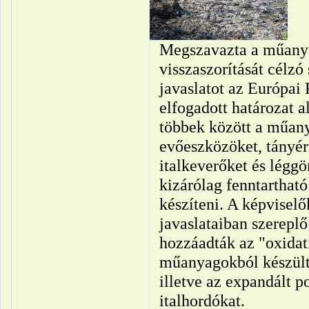
Megszavazta a műany
visszaszorítását célzó
javaslatot az Európai 
elfogadott határozat a
többek között a műany
evőeszközöket, tányér
italkeverőket és légg
kizárólag fenntarthat
készíteni. A képviselő
javaslataiban szereplő
hozzáadták az "oxidat
műanyagokból készült"
illetve az expandált po
italhordókat.