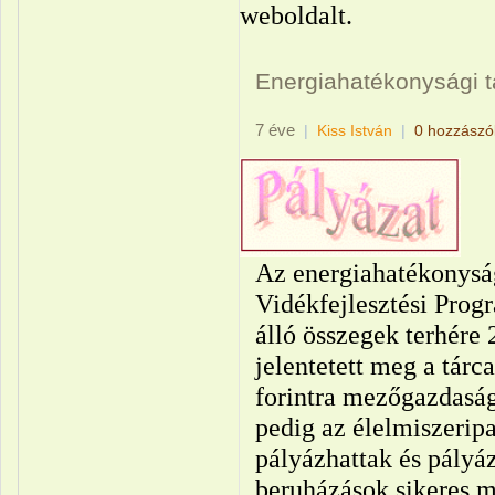
weboldalt.
Energiahatékonysági 
7 éve
|
Kiss István
|
0 hozzászó
Az energiahatékonyság
Vidékfejlesztési Prog
álló összegek terhére
jelentetett meg a tárc
forintra mezőgazdaság
pedig az élelmiszeripa
pályázhattak és pályáz
beruházások sikeres 