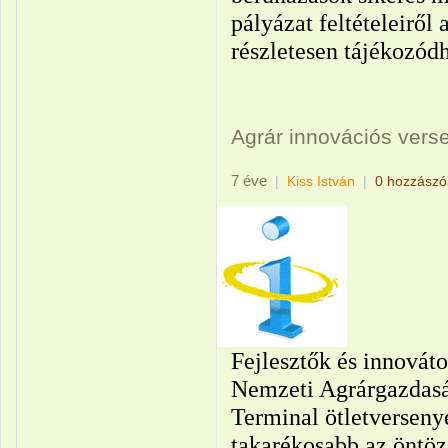
pályázat feltételeiről 
részletesen tájékozód
Agrár innovációs vers
7 éve
|
Kiss István
|
0 hozzászó
Fejlesztők és innováto
Nemzeti Agrárgazdasá
Terminal ötletverseny
takarékosabb az öntözé