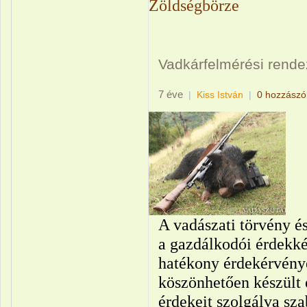
Zöldségbörze
Vadkárfelmérési rend
7 éve
|
Kiss István
|
0 hozzászó
A vadászati törvény és
a gazdálkodói érdekké
hatékony érdekérvénye
köszönhetően készült 
érdekeit szolgálva sz