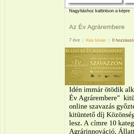
Nagyításhoz kattintson a képre
Az Év Agrárembere
7 éve
|
Kiss István
|
0 hozzászó
Idén immár ötödik alk
Év Agrárembere" kitünt
online szavazás győz
kitüntető díj Közönsé
lesz. A címre 10 kate
Agrárinnováció, Állat