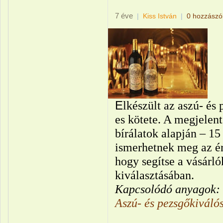
7 éve
|
Kiss István
|
0 hozzászó
E
lkészült az aszú- é
es kötete. A megjelen
bírálatok alapján – 15
ismerhetnek meg az ér
hogy segítse a vásárló
kiválasztásában.
Kapcsolódó anyagok:
Aszú- és pezsgőkivál