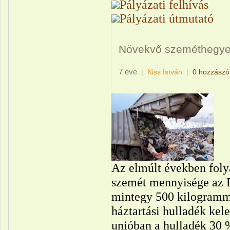
Pályázati felhívás
Pályázati útmutató
Növekvő szeméthegy
7 éve
|
Kiss István
|
0 hozzászó
Az elmúlt években foly
szemét mennyisége az 
mintegy 500 kilogramm
háztartási hulladék ke
unióban a hulladék 30 %