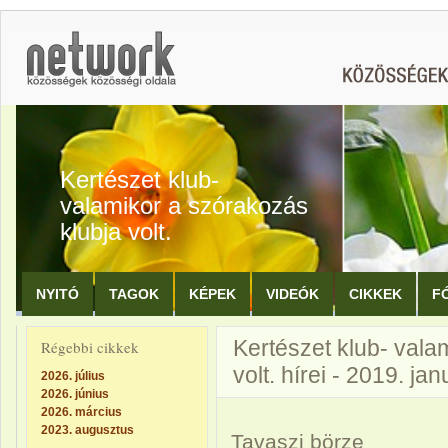
Kertészet klub-
valamikor a szórakozás
klubja volt.
NYITÓ
TAGOK
KÉPEK
VIDEÓK
CIKKEK
F
Kertészet klub- vala
Régebbi cikkek
volt. hírei - 2019. jan
2026. július
2026. június
2026. március
2023. augusztus
Tavaszi börze