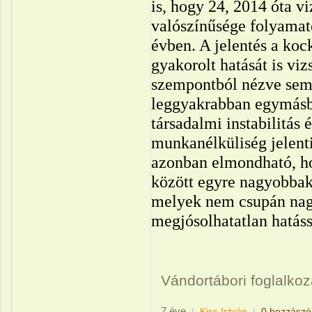
is, hogy 24, 2014 óta vi
valószínűsége folyamat
évben. A jelentés a ko
gyakorolt hatását is viz
szempontból nézve sem t
leggyakrabban egymásb
társadalmi instabilitás 
munkanélküliség jelent
azonban elmondható, ho
között egyre nagyobbak
melyek nem csupán nag
megjósolhatatlan hatáss
Vándortábori foglalko
7 éve
|
Kiss István
|
0 hozzászó