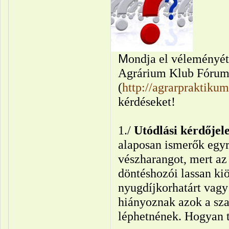
M
ondja el véleményét
Agrárium Klub Fórum
(
http://agrarpraktiku
kérdéseket!
1./
Utódlási kérdőjel
alaposan ismerők egy
vészharangot, mert az
döntéshozói lassan kiö
nyugdíjkorhatárt vagy 
hiányoznak azok a sz
léphetnének. Hogyan 