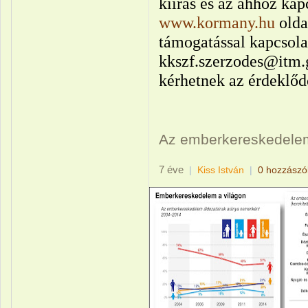
kiírás és az ahhoz k
www.kormany.hu
oldal
támogatással kapcsolat
kkszf.szerzodes@itm.
kérhetnek az érdeklőd
Az emberkereskedelem
7 éve
|
Kiss István
|
0 hozzászó