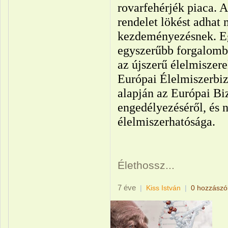
rovarfehérjék piaca. A
rendelet lökést adhat
kezdeményezésnek. Eg
egyszerűbb forgalomba
az újszerű élelmiszer
Európai Élelmiszerbiz
alapján az Európai Bi
engedélyezéséről, és
élelmiszerhatósága.
Élethossz...
7 éve
|
Kiss István
|
0 hozzászó