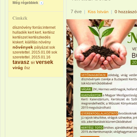
Még régebbiek
7 éve
|
Kiss István
|
0 hozzászó
Címkék
dísznövény
forrás:internet
hulladék
kert
kert.
kertész
kertészet
kertészkedés
kiskert.
kiállítás
növény
növények
pályázat
sok
szeretettel. 2015.01.08
sok
szeretettel. 2015.01.16
tavasz
versek
tél
virág
ősz