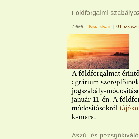
Földforgalmi szabályoz
7 éve
|
Kiss István
|
0 hozzászó
A földforgalmat érintő
agrárium szereplőinek
jogszabály-módosításo
január 11-én. A földfo
módosításokról
tájéko
kamara.
Aszú- és pezsgőkivál