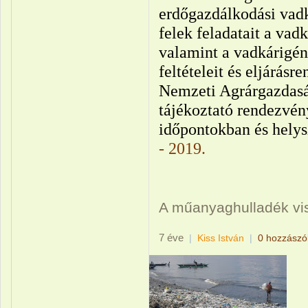
erdőgazdálkodási vadk
felek feladatait a va
valamint a vadkárigé
feltételeit és eljárásr
Nemzeti Agrárgazdas
tájékoztató rendezvén
időpontokban és helys
- 2019.
A műanyaghulladék vi
7 éve
|
Kiss István
|
0 hozzászó