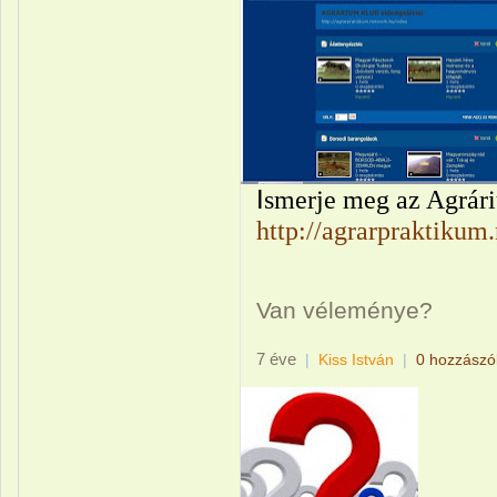
I
smerje meg az Agrár
http://agrarpraktikum
Van véleménye?
7 éve
|
Kiss István
|
0 hozzászó