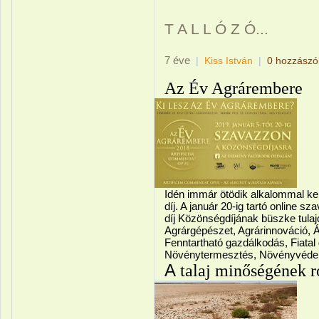
T A L L Ó Z Ó...
7 éve
|
Kiss István
|
0 hozzászó
Az Év Agrárembere
Idén immár ötödik alkalommal ker
díj. A január 20-ig tartó online 
díj Közönségdíjának büszke tulaj
Agrárgépészet, Agrárinnováció, Á
Fenntartható gazdálkodás, Fiata
Növénytermesztés, Növényvédelem
A
talaj minőségének 