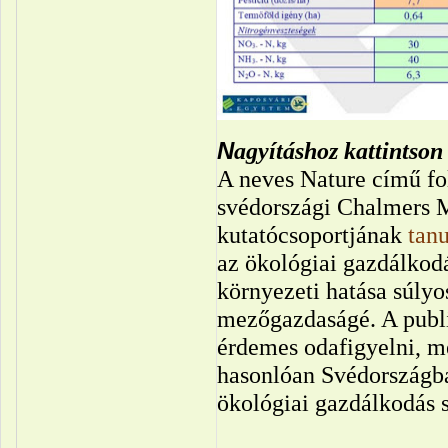
N
agyításhoz kattintson
A neves Nature című fo
svédországi Chalmers 
kutatócsoportjának
tanu
az ökológiai gazdálkodá
környezeti hatása súly
mezőgazdaságé. A publi
érdemes odafigyelni, m
hasonlóan Svédországba
ökológiai gazdálkodás 