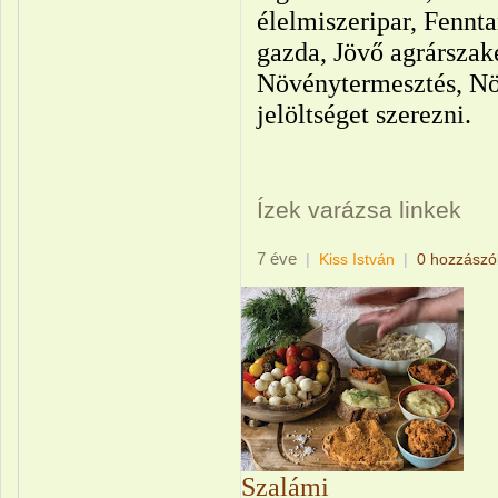
élelmiszeripar, Fennta
gazda, Jövő agrárszak
Növénytermesztés, Nö
jelöltséget szerezni.
Ízek varázsa linkek
7 éve
|
Kiss István
|
0 hozzászó
Szalámi