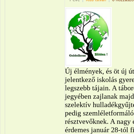
Új élmények, és öt új ú
jelentkező iskolás gyer
legszebb tájain. A tábo
jegyében zajlanak majd,
szelektív hulladékgyűjté
pedig szemléletformáló
résztvevőknek. A nagy é
érdemes január 28-tól f