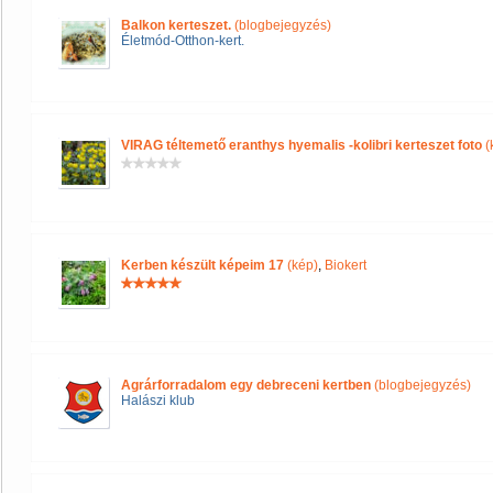
Balkon kerteszet.
(blogbejegyzés)
Életmód-Otthon-kert.
VIRAG téltemető eranthys hyemalis -kolibri kerteszet foto
(
Kerben készült képeim 17
(kép)
,
Biokert
Agrárforradalom egy debreceni kertben
(blogbejegyzés)
Halászi klub