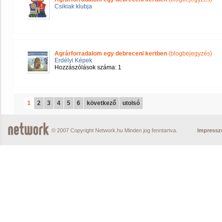
Csikiak klubja
Agrárforradalom egy debreceni kertben
(blogbejegyzés)
Erdélyi Képek
Hozzászólások száma: 1
1
2
3
4
5
6
következő
utolsó
© 2007 Copyright Network.hu Minden jog fenntartva.
Impress