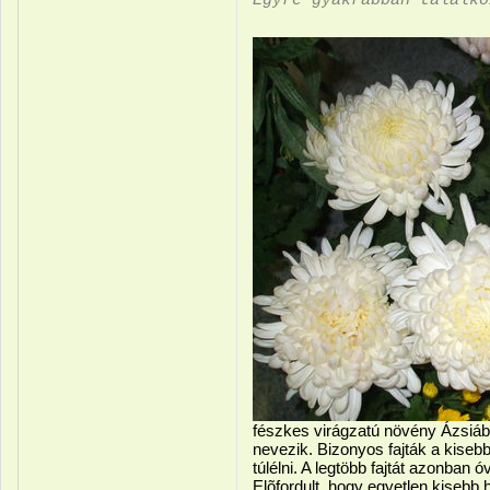
Egyre gyakrabban találk
fészkes virágzatú növény Ázsiábó
nevezik. Bizonyos fajták a kiseb
túlélni. A legtöbb fajtát azonban óv
Elõfordult, hogy egyetlen kisebb 