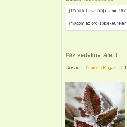
[Törölt felhasználó]
16 é
üzente
Imádom az örökzöldeket, télen 
Fák védelme télen!
16 éve
|
. Édenkert Magazin
|
1