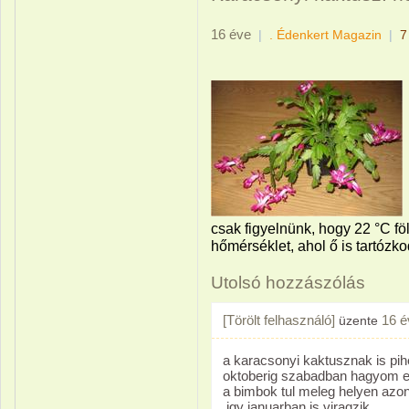
16 éve
|
. Édenkert Magazin
|
7
csak figyelnünk, hogy 22 °C f
hőmérséklet, ahol ő is tartózkod
Utolsó hozzászólás
[Törölt felhasználó]
16 é
üzente
a karacsonyi kaktusznak is pi
oktoberig szabadban hagyom 
a bimbok tul meleg helyen azon
,igy januarban is viragzik