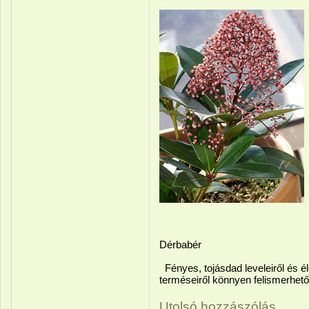
Dérbabér
Fényes, tojásdad leveleiről és é
terméseiről könnyen felismerhető
Utolsó hozzászólás