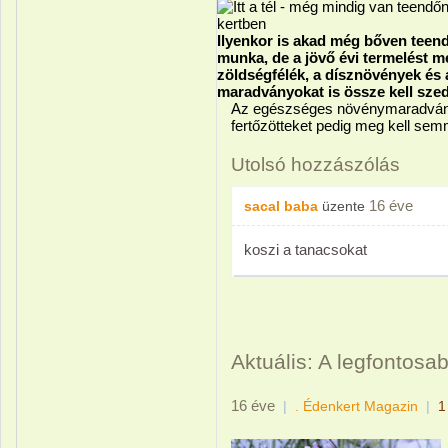
Ilyenkor is akad még bőven teend
munka, de a jövő évi termelést 
zöldségfélék, a dísznövények és
maradványokat is össze kell szed
Az egészséges növénymaradvány
fertőzötteket pedig meg kell semm
Utolsó hozzászólás
16 éve
sacal baba
üzente
koszi a tanacsokat
Aktuális: A legfontosab
16 éve
|
. Édenkert Magazin
|
1