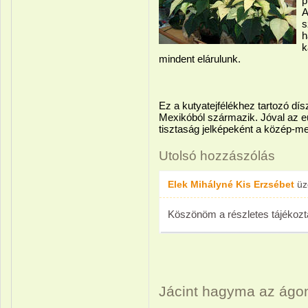
p
A
s
h
k
mindent elárulunk.
Ez a kutyatejfélékhez tartozó d
Mexikóból származik. Jóval az e
tisztaság jelképeként a közép-me
Utolsó hozzászólás
Elek Mihályné Kis Erzsébet
üz
Köszönöm a részletes tájékozt
Jácint hagyma az ágon