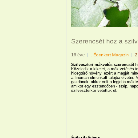
Szerencsét hoz a szil
16 éve
|
. Édenkert Magazin
|
2
Szilveszteri mákvetés szerencsét 
Közeledik a kikelet, a mák vetésés i
hidegtűrő növény, ezért a magját min
a finoman elmunkált talajba elvetni. 
gazdának, akkor volt a legjobb mákt
amikor egy esztendőben - szép, napo
szilveszterkor vetettük el.
Éghajlatigény