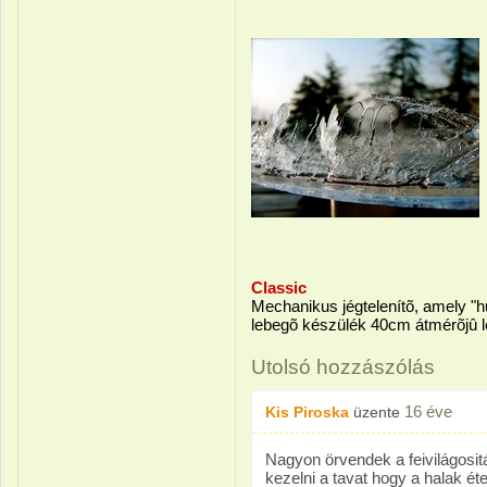
Classic
Mechanikus jégtelenítõ, amely "h
lebegõ készülék 40cm átmérõjû l
Utolsó hozzászólás
16 éve
Kis Piroska
üzente
Nagyon örvendek a feivilágosi
kezelni a tavat hogy a halak 