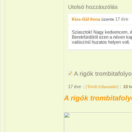
Utolsó hozzászólás
17 éve
Kiss-Gál Ilona
üzente
Sziasztok! Nagy kedvencem, én
Berekfürdőről ezen a néven kapt
valószínű huzatos helyen volt.
A rigók trombitafoly
[Törölt felhasználó]
17 éve
|
|
10 h
A rigók trombitafol