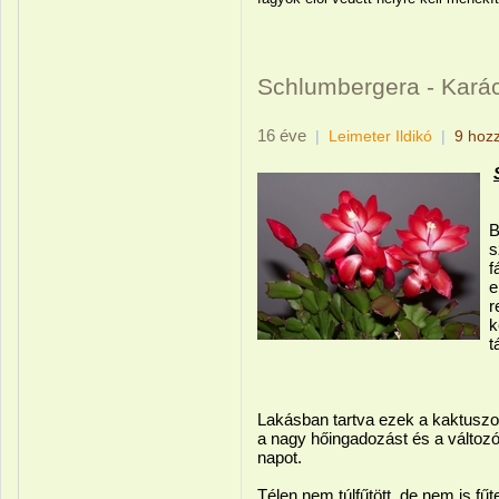
Schlumbergera - Kará
16 éve
|
Leimeter Ildikó
|
9 hoz
B
s
f
e
r
k
t
Lakásban tartva ezek a kaktuszok
a nagy hőingadozást és a változ
napot.
Télen nem túlfűtött, de nem is fűt