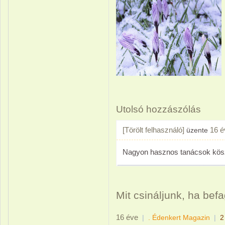
Utolsó hozzászólás
[Törölt felhasználó]
16 é
üzente
Nagyon hasznos tanácsok kösz
Mit csináljunk, ha befa
16 éve
|
. Édenkert Magazin
|
2