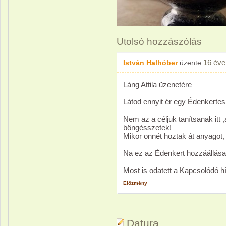
Utolsó hozzászólás
16 éve
István Halhóber
üzente
Láng Attila üzenetére
Látod ennyit ér egy Édenkertes
Nem az a céljuk tanítsanak itt ,
böngésszetek!
Mikor onnét hoztak át anyagot,
Na ez az Édenkert hozzáállása
Most is odatett a Kapcsolódó hí
Előzmény
Datura