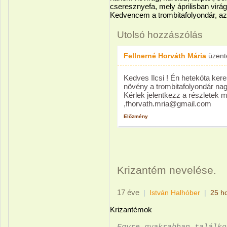
cseresznyefa, mely áprilisban virág
Kedvencem a trombitafolyondár, az
Utolsó hozzászólás
Fellnerné Horváth Mária
üzen
Kedves Ilcsi ! Én hetekóta ker
növény a trombitafolyondár na
Kérlek jelentkezz a részletek 
,fhorvath.mria@gmail.com
Előzmény
Krizantém nevelése.
17 éve
|
István Halhóber
|
25 h
Krizantémok