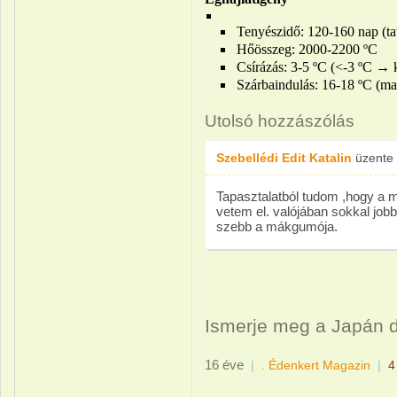
Tenyészidő: 120-160 nap (ta
Hőösszeg: 2000-2200 ºC
Csírázás: 3-5 ºC (<-3 ºC → 
Szárbaindulás: 16-18 ºC (ma
Utolsó hozzászólás
Szebellédi Edit Katalin
üzente
Tapasztalatból tudom ,hogy a m
vetem el. valójában sokkal jobb
szebb a mákgumója.
Ismerje meg a Japán d
16 éve
|
. Édenkert Magazin
|
4