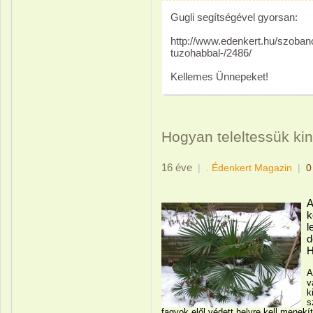
Gugli segítségével gyorsan:
http://www.edenkert.hu/szoban
tuzohabbal-/2486/
Kellemes Ünnepeket!
Hogyan teleltessük ki
16 éve
|
. Édenkert Magazin
|
0
A
k
l
d
H
A
v
k
s
fagyok elől védett helyre kell menekít