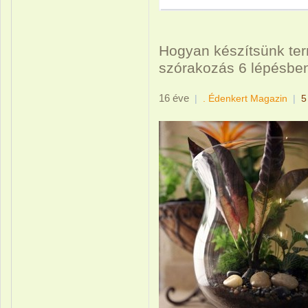
Hogyan készítsünk ter
szórakozás 6 lépésbe
16 éve
|
. Édenkert Magazin
|
5