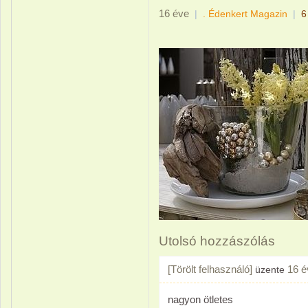
16 éve
|
. Édenkert Magazin
|
6
Utolsó hozzászólás
[Törölt felhasználó]
16 é
üzente
nagyon ötletes