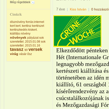
Még régebbiek
7 éve
|
Kiss István
|
0 hozzászó
Címkék
dísznövény
forrás:internet
kert
kert.
kertész
kertészet
kertészkedés
kiskert.
kiállítás
növény
növények
pályázat
sok
szeretettel. 2015.01.08
sok
szeretettel. 2015.01.16
tavasz
versek
Elkezdődött pénteken
tél
virág
vásár
ősz
Hét (Internationale G
legnagyobb mezőgazdas
kertészeti kiállítása 
történetében az idén 
kiállító, 61 országból
kísérőrendezvény az a
csúcstalálkozójának i
és Mezőgazdasági Fó