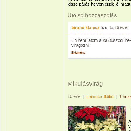
kissé párás helyen érzik jól magu
Utolsó hozzászólás
16 éve
bironé klaresz
üzente
En nem latom a kaktuszod, n
viragozni.
Előzmény
Mikulásvirág
16 éve
|
Leimeter Ildikó
|
1 hoz
A
v