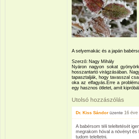
A selyemakác és a japán babérs
Szerző: Nagy Mihály
Nyáron nagyon sokat gyönyörkö
hosszantartó virágzásában. Nagy
tapasztalják, hogy tavasszal csa
oka az elfagyás.Erre a problém
egy hasznos ötletet, amit kipróbá
Utolsó hozzászólás
16 éve
Dr. Kiss Sándor
üzente
A babérsom téli teleltetését i
megrakom hóval a növényt és k
tudom teleltetni.