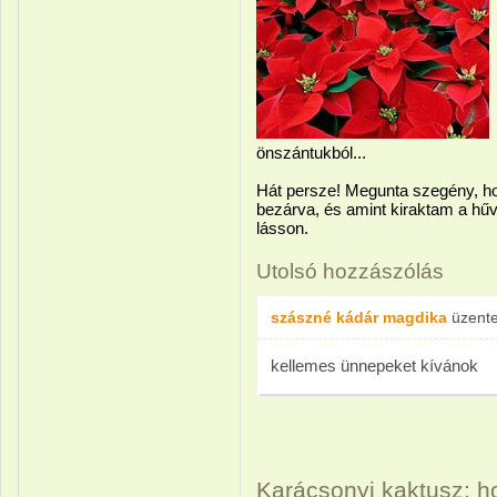
önszántukból...
Hát persze! Megunta szegény, hog
bezárva, és amint kiraktam a hűvö
lásson.
Utolsó hozzászólás
szászné kádár magdika
üzent
kellemes ünnepeket kívánok
Karácsonyi kaktusz: h