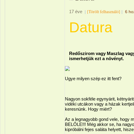
[Törölt felhasználó]
17 éve
|
|
6 ho
Datura
Redőszirom vagy Maszlag vagy
ismerhetjük ezt a növényt.
Ugye milyen szép ez itt fent?
Nagyon sokféle egynyárit, kétnyárit
vidéki utcákon vagy a házak kertje
keresnünk. Hogy miért?
Az a legnagyobb gond vele, hogy
BELŐLE!!! Még akkor se, ha nagy
kipróbálni fejes saláta helyett, his