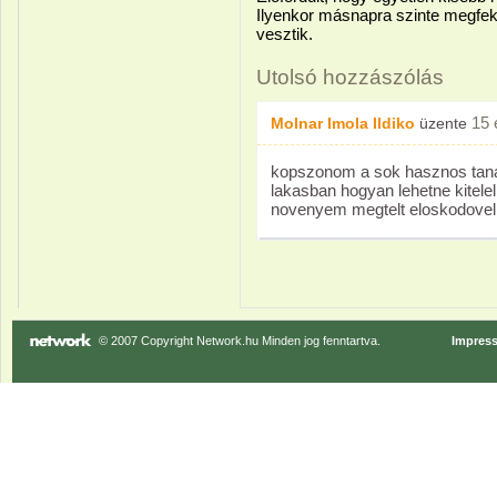
Ilyenkor másnapra szinte megfek
vesztik.
Utolsó hozzászólás
15 
Molnar Imola Ildiko
üzente
kopszonom a sok hasznos tanacs
lakasban hogyan lehetne kitele
novenyem megtelt eloskodovel 
© 2007 Copyright Network.hu Minden jog fenntartva.
Impres