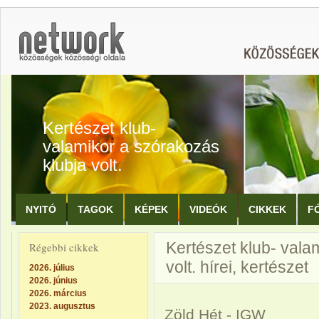
Kertészet klub-
valamikor a szórakozás
klubja volt.
NYITÓ
TAGOK
KÉPEK
VIDEÓK
CIKKEK
F
Kertészet klub- vala
Régebbi cikkek
volt. hírei, kertészet
2026. július
2026. június
2026. március
2023. augusztus
Zöld Hét - IGW