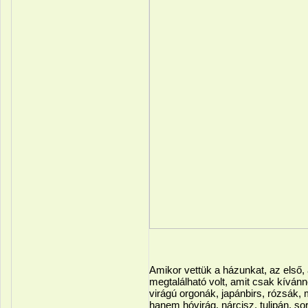
Amikor vettük a házunkat, az első,
megtalálható volt, amit csak kívánné
virágú orgonák, japánbirs, rózsák,
hanem hóvirág, nárcisz, tulipán, s