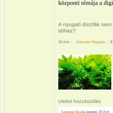
központi témája a digi
A nyugati díszfák ne
télhez?
16 éve
|
. Édenkert Magazin
|
5
Utolsó hozzászólás
16 éve
Lencse Gyula
üzente