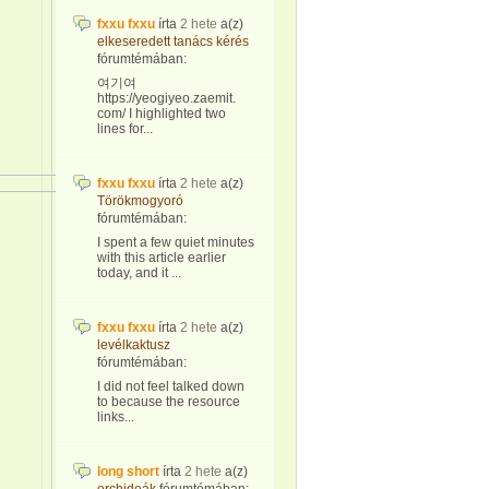
fxxu fxxu
írta
2 hete
a(z)
elkeseredett tanács kérés
fórumtémában:
여기여
https://yeogiyeo.zaemit.
com/ I highlighted two
lines for...
fxxu fxxu
írta
2 hete
a(z)
Törökmogyoró
fórumtémában:
I spent a few quiet minutes
with this article earlier
today, and it ...
fxxu fxxu
írta
2 hete
a(z)
levélkaktusz
fórumtémában:
I did not feel talked down
to because the resource
links...
long short
írta
2 hete
a(z)