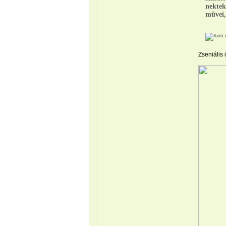
nektek 
művei,
Zseniális ö