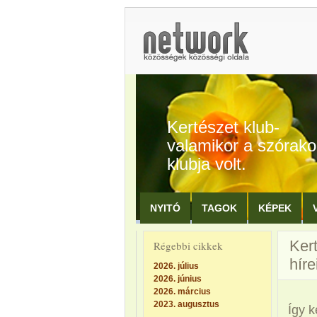
Kertészet klub-
valamikor a szórak
klubja volt.
NYITÓ
TAGOK
KÉPEK
Kert
Régebbi cikkek
híre
2026. július
2026. június
2026. március
2023. augusztus
Így k