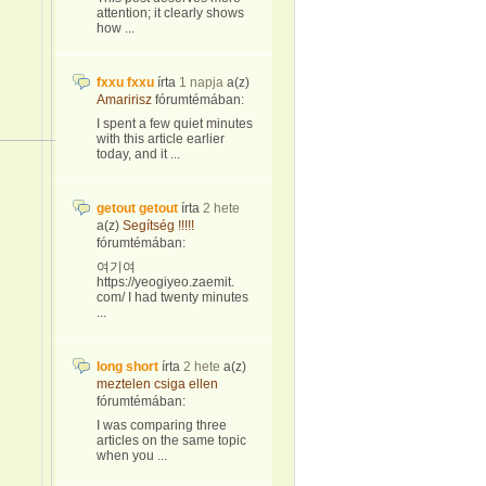
attention; it clearly shows
how ...
fxxu fxxu
írta
1 napja
a(z)
Amaririsz
fórumtémában:
I spent a few quiet minutes
with this article earlier
today, and it ...
getout getout
írta
2 hete
a(z)
Segítség !!!!!
fórumtémában:
여기여
https://yeogiyeo.zaemit.
com/ I had twenty minutes
...
long short
írta
2 hete
a(z)
meztelen csiga ellen
fórumtémában:
I was comparing three
articles on the same topic
when you ...