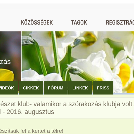
ozás
VIDEÓK
CIKKEK
FÓRUM
LINKEK
FRISS
észet klub- valamikor a szórakozás klubja volt.
i - 2016. augusztus
észítsük fel a kertet a télre!