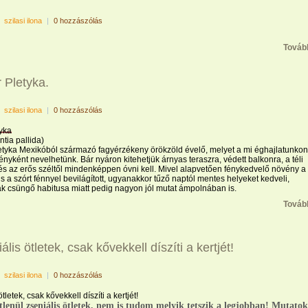
|
szilasi ilona
|
0 hozzászólás
Továb
 Pletyka.
|
szilasi ilona
|
0 hozzászólás
tyka
tia pallida)
letyka Mexikóból származó fagyérzékeny örökzöld évelő, melyet a mi éghajlatunkon
yként nevelhetünk. Bár nyáron kitehetjük árnyas teraszra, védett balkonra, a téli
 és az erős széltől mindenképpen óvni kell. Mivel alapvetően fénykedvelő növény a
s a szórt fénnyel bevilágított, ugyanakkor tűző naptól mentes helyeket kedveli,
ak csüngő habitusa miatt pedig nagyon jól mutat ámpolnában is.
Továb
ális ötletek, csak kővekkell díszíti a kertjét!
|
szilasi ilona
|
0 hozzászólás
tletek, csak kővekkell díszíti a kertjét!
tlenül zseniális ötletek, nem is tudom melyik tetszik a legjobban! Mutatok