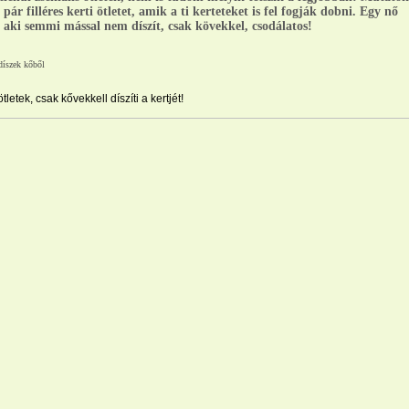
pár filléres kerti ötletet, amik a ti kerteteket is fel fogják dobni. Egy nő
 aki semmi mással nem díszít, csak kövekkel, csodálatos!
tletek, csak kővekkell díszíti a kertjét!