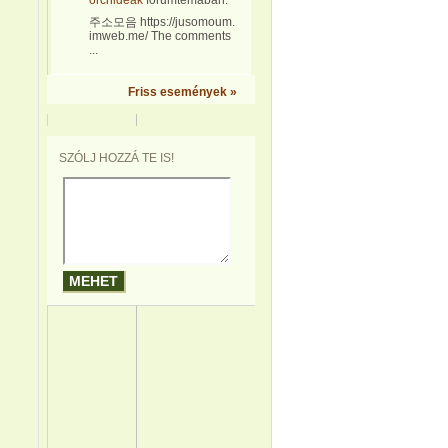
orchideák
fórumtémában:
주소모음 https://jusomoum.
imweb.me/ The comments
...
Friss események »
SZÓLJ HOZZÁ TE IS!