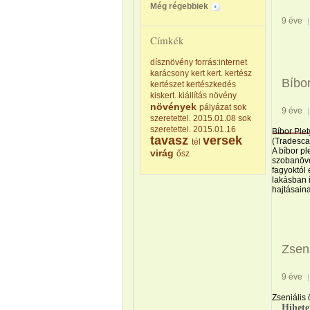
Még régebbiek
9 éve
Címkék
dísznövény
forrás:internet
karácsony
kert
kert.
kertész
Bíbor
kertészet
kertészkedés
kiskert.
kiállítás
növény
növények
pályázat
sok
9 éve
szeretettel. 2015.01.08
sok
szeretettel. 2015.01.16
Bíbor Ple
tavasz
versek
(Tradescan
tél
A bíbor p
virág
ősz
szobanövén
fagyoktól
lakásban i
hajtásain
Zseni
9 éve
Zseniális ö
Hihete