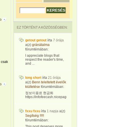
b
EZ TÖRTÉNT A KÖZÖSSÉGBEN:
getout getout
írta
7 órája
a(z)
gránátalma
fórumtémában:
I appreciate blogs that
respect the reader's time,
 csak
and ...
long short
írta
21 órája
a(z)
Benn teleltetett évelők
b
kiültetése
fórumtémában:
정보이용료 현금화
https://infofeecash.nicepage...
fxxu fxxu
írta
1 napja
a(z)
Segítség !!!!!
fórumtémában:
This post deserves more