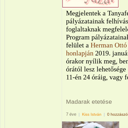
Megjelentek a Tanyafe
pályázatainak felhívás
foglaltaknak megfelel
Program pályázatainak
felület a
Herman Ottó 
honlapján
2019. január
órakor nyílik meg, ben
órától lesz lehetősége
11-én 24 óráig, vagy f
Madarak etetése
7 éve
|
Kiss István
|
0 hozzászó