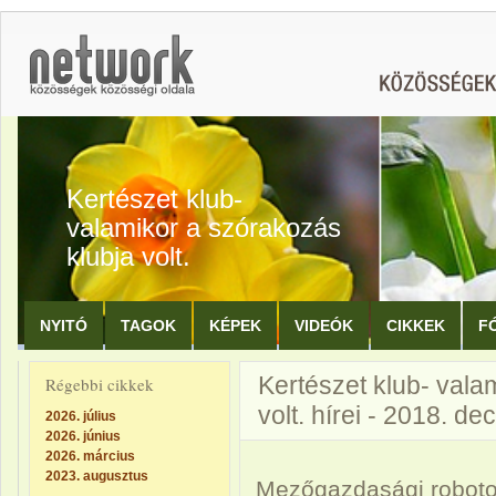
Kertészet klub-
valamikor a szórakozás
klubja volt.
NYITÓ
TAGOK
KÉPEK
VIDEÓK
CIKKEK
F
Kertészet klub- vala
Régebbi cikkek
volt. hírei - 2018. d
2026. július
2026. június
2026. március
2023. augusztus
Mezőgazdasági robot