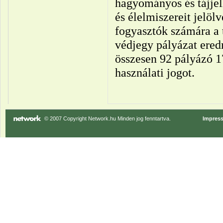
hagyományos és tájje
és élelmiszereit jelöl
fogyasztók számára a 
védjegy pályázat ere
összesen 92 pályázó 1
használati jogot.
© 2007 Copyright Network.hu Minden jog fenntartva.
Impres