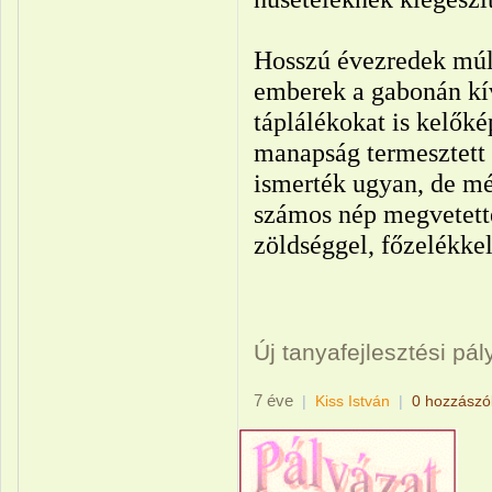
Hosszú évezredek múlt
emberek a gabonán kív
táplálékokat is kelőké
manapság termesztett 
ismerték ugyan, de még
számos nép megvetette
zöldséggel, főzelékkel
Új tanyafejlesztési pá
7 éve
|
Kiss István
|
0 hozzászó