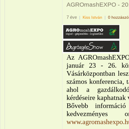
AGROmashEXPO - 20
7 éve
|
Kiss István
|
0 hozzászó
Az AGROmashEXPO 
január 23 - 26. k
Vásárközpontban les
számos konferencia, t
ahol a gazdálkodó
kérdéseire kaphatnak 
Bővebb információ
kedvezményes o
www.agromashexpo.h