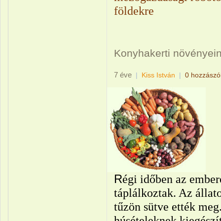
földekre
Konyhakerti növényein
7 éve
|
Kiss István
|
0 hozzászó
R
égi időben az ember
táplálkoztak. Az állat
tűzön sütve ették meg
húsételeknek kiegészít