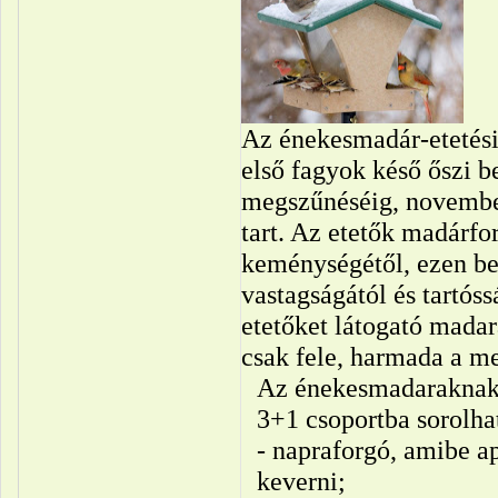
Az énekesmadár-etetési
első fagyok késő őszi b
megszűnéséig, november
tart. Az etetők madárfo
keménységétől, ezen bel
vastagságától és tartós
etetőket látogató mada
csak fele, harmada a m
Az énekesmadaraknak 
3+1 csoportba sorolha
- napraforgó, amibe ap
keverni;