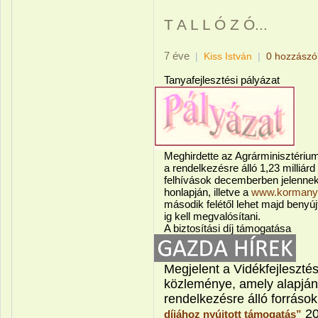
T A L L Ó Z Ó...
7 éve
|
Kiss István
|
0 hozzászó
Tanyafejlesztési pályázat
Meghirdette az Agrárminisztérium
a rendelkezésre álló 1,23 milliárd
felhívások decemberben jelennek
honlapján, illetve a
www.kormany
második felétől lehet majd benyúj
ig kell megvalósítani.
A biztosítási díj támogatása
Megjelent a Vidékfejleszté
közleménye, amely alapján
rendelkezésre álló források
20
díjához nyújtott támogatás”