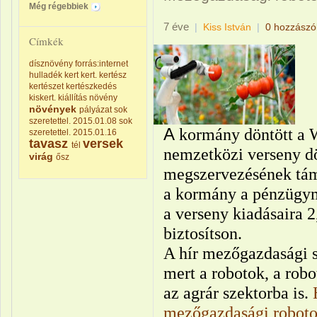
Még régebbiek
7 éve
|
Kiss István
|
0 hozzászó
Címkék
dísznövény
forrás:internet
hulladék
kert
kert.
kertész
kertészet
kertészkedés
kiskert.
kiállítás
növény
növények
pályázat
sok
szeretettel. 2015.01.08
sok
A
kormány döntött a 
szeretettel. 2015.01.16
tavasz
versek
tél
nemzetközi verseny
d
virág
ősz
megszervezésének támo
a kormány a pénzügymi
a verseny kiadásaira 2,
biztosítson.
A hír mezőgazdasági s
mert a robotok, a rob
az agrár szektorba is.
mezőgazdasági roboto