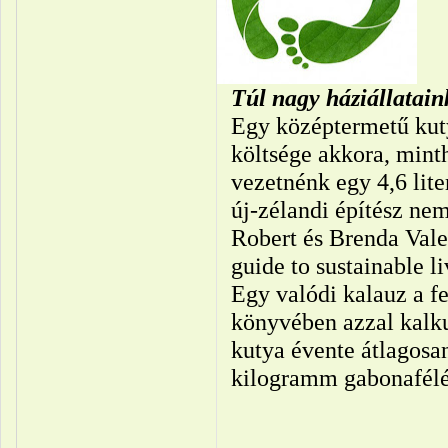
Túl nagy háziállatai
Egy középtermetű kuty
költsége akkora, minth
vezetnénk egy 4,6 liter
új-zélandi építész ne
Robert és Brenda Vale
guide to sustainable l
Egy valódi kalauz a fe
könyvében azzal kalk
kutya évente átlagosa
kilogramm gabonafélé