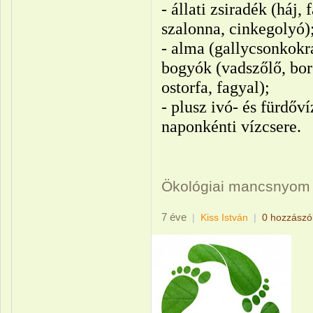
- állati zsiradék (háj, 
szalonna, cinkegolyó)
- alma (gallycsonkokra
bogyók (vadszőlő, boro
ostorfa, fagyal);
- plusz ivó- és fürdőví
naponkénti vízcsere.
Ökológiai mancsnyom
7 éve
|
Kiss István
|
0 hozzászó