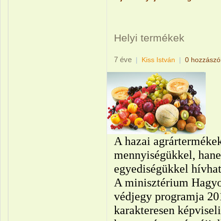
Helyi termékek
7 éve
|
Kiss István
|
0 hozzászó
A hazai agrárterméke
mennyiségükkel, hane
egyediségükkel hívhat
A minisztérium Hagy
védjegy programja 201
karakteresen képvisel