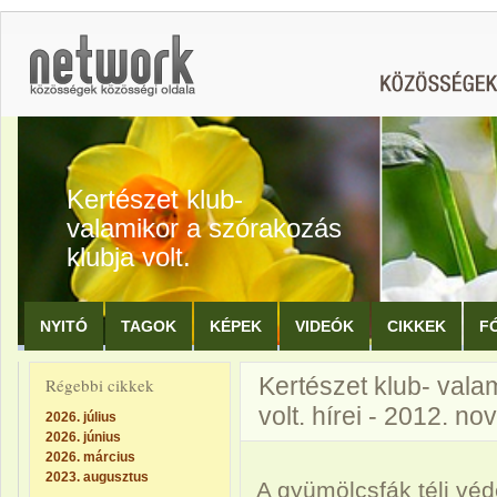
Kertészet klub-
valamikor a szórakozás
klubja volt.
NYITÓ
TAGOK
KÉPEK
VIDEÓK
CIKKEK
F
Kertészet klub- vala
Régebbi cikkek
volt. hírei - 2012. n
2026. július
2026. június
2026. március
2023. augusztus
A gyümölcsfák téli vé