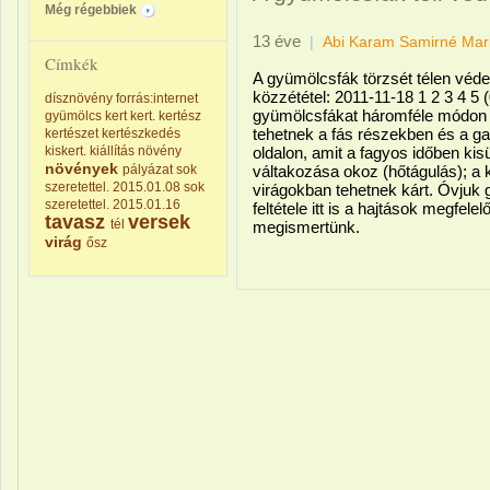
Még régebbiek
13 éve
|
Abi Karam Samirné Mar
Címkék
A gyümölcsfák törzsét télen véden
közzététel: 2011-11-18 1 2 3 4 5 
dísznövény
forrás:internet
gyümölcsfákat háromféle módon is 
gyümölcs
kert
kert.
kertész
tehetnek a fás részekben és a g
kertészet
kertészkedés
kiskert.
kiállítás
növény
oldalon, amit a fagyos időben ki
növények
pályázat
sok
váltakozása okoz (hőtágulás); a 
szeretettel. 2015.01.08
sok
virágokban tehetnek kárt. Óvjuk g
szeretettel. 2015.01.16
feltétele itt is a hajtások megfel
tavasz
versek
tél
megismertünk.
virág
ősz