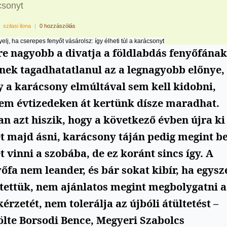
csonyt
|
szilasi ilona
|
0 hozzászólás
gyelj, ha cserepes fenyőt vásárolsz: így élheti túl a karácsonyt
re nagyobb a divatja a földlabdás fenyőfának
nek tagadhatatlanul az a legnagyobb előnye,
y a karácsony elmúltával sem kell kidobni,
em évtizedeken át kertünk dísze maradhat.
n azt hiszik, hogy a következő évben újra ki
t majd ásni, karácsony táján pedig megint b
t vinni a szobába, de ez koránt sincs így. A
őfa nem leander, és bár sokat kibír, ha egysz
ltettük, nem ajánlatos megint megbolygatni a
érzetét, nem tolerálja az újbóli átültetést –
ölte Borsodi Bence, Megyeri Szabolcs