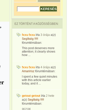
EZ TÖRTÉNT A KÖZÖSSÉGBEN:
,
fxxu fxxu
írta
3 órája
a(z)
Segítség !!!!!
fórumtémában:
This post deserves more
attention; it clearly shows
how ...
e
fxxu fxxu
írta
4 órája
a(z)
Amaririsz
fórumtémában:
I spent a few quiet minutes
with this article earlier
er
today, and it ...
getout getout
írta
2 hete
a(z)
Segítség !!!!!
fórumtémában:
여기여