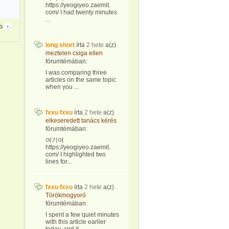
https://yeogiyeo.zaemit.
com/ I had twenty minutes
...
b
long short
írta
2 hete
a(z)
meztelen csiga ellen
fórumtémában:
I was comparing three
articles on the same topic
when you ...
fxxu fxxu
írta
2 hete
a(z)
elkeseredett tanács kérés
fórumtémában:
여기여
https://yeogiyeo.zaemit.
com/ I highlighted two
lines for...
fxxu fxxu
írta
2 hete
a(z)
Törökmogyoró
fórumtémában:
I spent a few quiet minutes
with this article earlier