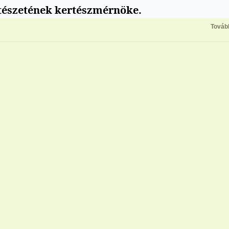
tészetének kertészmérnöke.
Továb