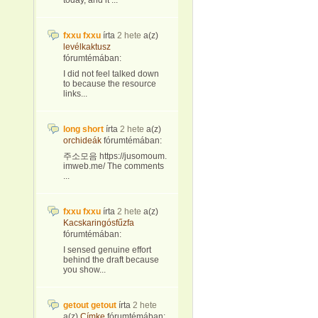
today, and it ...
fxxu fxxu
írta
2 hete
a(z)
levélkaktusz
fórumtémában:
I did not feel talked down
to because the resource
links...
long short
írta
2 hete
a(z)
orchideák
fórumtémában:
주소모음 https://jusomoum.
imweb.me/ The comments
...
fxxu fxxu
írta
2 hete
a(z)
Kacskaringósfűzfa
fórumtémában:
I sensed genuine effort
behind the draft because
you show...
getout getout
írta
2 hete
a(z)
Címke
fórumtémában: