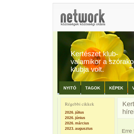
Kertészet klub-
valamikor a szórak
klubja volt.
NYITÓ
TAGOK
KÉPEK
Kert
Régebbi cikkek
hír
2026. július
2026. június
2026. március
2023. augusztus
Erre 