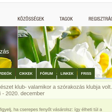
ozás
VIDEÓK
CIKKEK
FÓRUM
LINKEK
FRISS
észet klub- valamikor a szórakozás klubja volt.
ei - 2020. december
figyelj, ha cserepes fenyőt vásárolsz: így élheti túl a