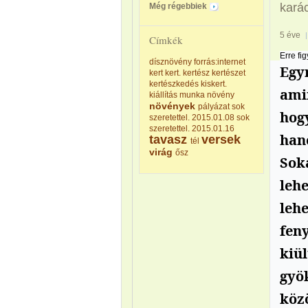
kará
Még régebbiek
5 éve
Címkék
Erre fi
dísznövény
forrás:internet
Egy
kert
kert.
kertész
kertészet
kertészkedés
kiskert.
ami
kiállítás
munka
növény
növények
pályázat
sok
hog
szeretettel. 2015.01.08
sok
szeretettel. 2015.01.16
han
tavasz
versek
tél
virág
ősz
Soka
lehe
lehe
feny
kiü
gyök
köz