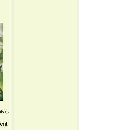
lve-
ént