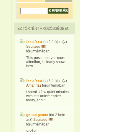
EZ TÖRTÉNT A KÖZÖSSÉGBEN:
fxxu fxxu
írta
2 órája
a(z)
Segítség !!!!!
fórumtémában:
This post deserves more
attention; it clearly shows
how ...
fxxu fxxu
írta
3 órája
a(z)
Amaririsz
fórumtémában:
I spent a few quiet minutes
with this article earlier
today, and it ...
getout getout
írta
2 hete
a(z)
Segítség !!!!!
fórumtémában:
여기여