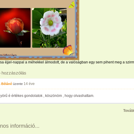
sa éjjel-nappal a méhekkel álmodott, de a valóságban egy sem pihent meg a szirm
ó hozzászólás
14 éve
a Béláné
üzente
yörű é értékes gondolatok , köszönöm , hogy olvashattam.
Továb
nos információ...