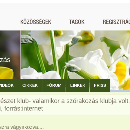
ozás
VIDEÓK
CIKKEK
FÓRUM
LINKEK
FRISS
észet klub- valamikor a szórakozás klubja volt.
i, forrás:internet
szra vágyakozva....