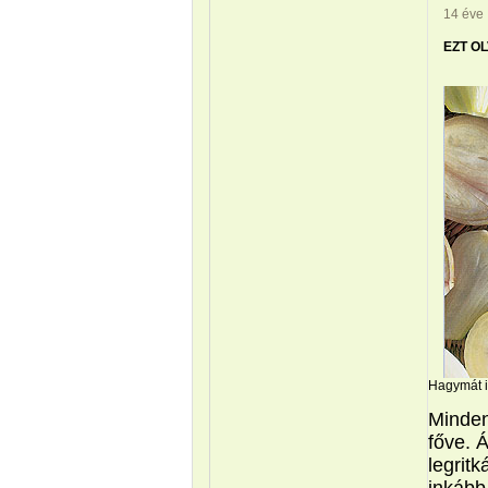
14 éve
EZT O
Hagymát i
Minden
főve. 
legrit