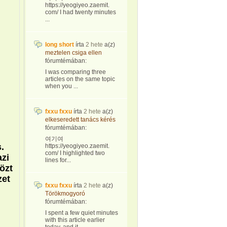
https://yeogiyeo.zaemit.
com/ I had twenty minutes
...
long short
írta
2 hete
a(z)
meztelen csiga ellen
fórumtémában:
I was comparing three
articles on the same topic
when you ...
fxxu fxxu
írta
2 hete
a(z)
elkeseredett tanács kérés
fórumtémában:
여기여
.
https://yeogiyeo.zaemit.
com/ I highlighted two
zi
lines for...
özt
zet
fxxu fxxu
írta
2 hete
a(z)
Törökmogyoró
fórumtémában:
I spent a few quiet minutes
with this article earlier