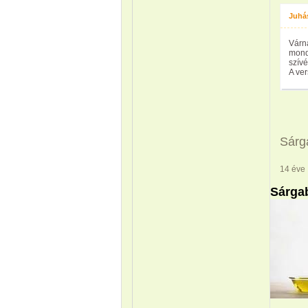
Juhá
Várn
mondt
szívé
A ver
Sárga
14 éve
Sárga