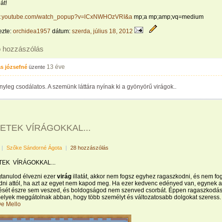
át!
ww.youtube.com/watch_popup?v=lCxNWHOzVRI&a
mp;a mp;amp;vq=medium
ezte:
orchidea1957
dátum:
szerda, július 18, 2012
ó hozzászólás
13 éve
s józsefné
üzente
nyleg csodálatos. A szemünk láttára nyínak ki a gyönyörű virágok..
ETEK VÍRÁGOKKAL...
|
Szőke Sándorné Ágota
|
28 hozzászólás
TEK VÍRÁGOKKAL...
tanulod élvezni ezer
virág
illatát, akkor nem fogsz egyhez ragaszkodni, és nem fo
ni attól, ha azt az egyet nem kapod meg. Ha ezer kedvenc edényed van, egynek 
tését észre sem veszed, és boldogságod nem szenved csorbát. Éppen ragaszkodá
elyek meggátolnak abban, hogy több személyt és változatosabb dolgokat szeress.
e Mello