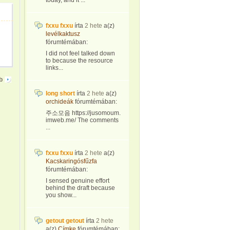
today, and it ...
fxxu fxxu
írta
2 hete
a(z)
levélkaktusz
fórumtémában:
I did not feel talked down
to because the resource
links...
b
long short
írta
2 hete
a(z)
orchideák
fórumtémában:
주소모음 https://jusomoum.
imweb.me/ The comments
...
fxxu fxxu
írta
2 hete
a(z)
Kacskaringósfűzfa
fórumtémában:
I sensed genuine effort
behind the draft because
you show...
getout getout
írta
2 hete
a(z)
Címke
fórumtémában: