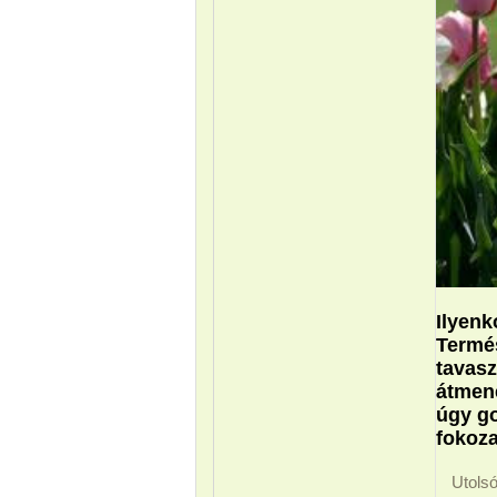
Ilyenk
Termé
tavasz
átmene
úgy go
fokoza
Utols