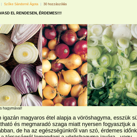
|
Szőke Sándorné Ágota
|
30 hozzászólás
LVASD EL RENDESEN, ÉRDEMES!!!
!
s hagymával!
 igazán magyaros étel alapja a vöröshagyma, esszük sü
Átható
és megmaradó szaga miatt nyersen fogyasztjuk a
kábban, de ha az egészségünkről van szó, érdemes időnk