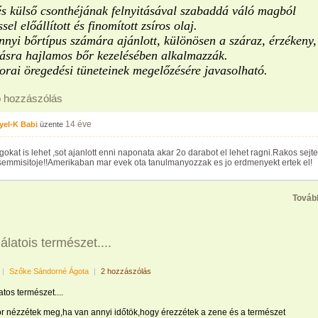
s külső csonthéjának felnyitásával szabaddá váló magból
sel előállított és finomított zsíros olaj.
nyi bőrtípus számára ajánlott, különösen a száraz, érzékeny,
ásra hajlamos bőr kezelésében alkalmazzák.
orai öregedési tüneteinek megelőzésére javasolható.
ó hozzászólás
14 éve
yel-K Babi
üzente
okat is lehet ,sot ajanlott enni naponata akar 2o darabot el lehet ragni.Rakos sejt
emmisitoje!!Amerikaban mar evek ota tanulmanyozzak es jo erdmenyekt ertek el!
Továb
latois természet....
|
Szőke Sándorné Ágota
|
2 hozzászólás
tos természet....
r nézzétek meg,ha van annyi időtök,hogy érezzétek a zene és a természet