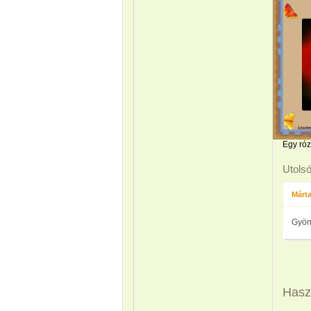
Egy róz
Utols
Márt
Gyön
Hasz