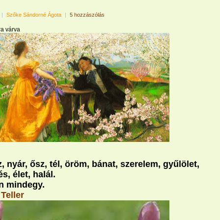
|
Szőke Sándorné Ágota
|
5 hozzászólás
a várva
, nyár, ősz, tél, öröm, bánat, szerelem, gyűlölet,
s, élet, halál.
n mindegy.
Teller