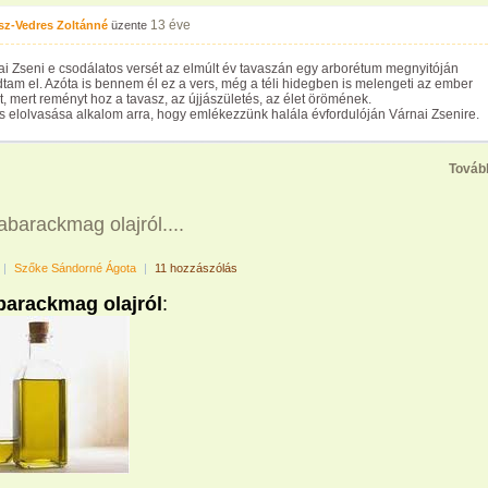
13 éve
sz-Vedres Zoltánné
üzente
ai Zseni e csodálatos versét az elmúlt év tavaszán egy arborétum megnyitóján
am el. Azóta is bennem él ez a vers, még a téli hidegben is melengeti az ember
t, mert reményt hoz a tavasz, az újjászületés, az élet örömének.
s elolvasása alkalom arra, hogy emlékezzünk halála évfordulóján Várnai Zsenire.
Továb
barackmag olajról....
|
Szőke Sándorné Ágota
|
11 hozzászólás
barackmag olajról
: