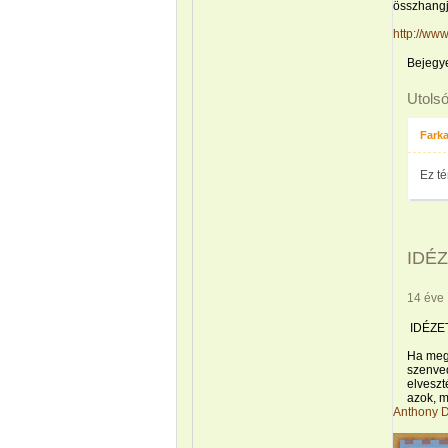
összhangj
http://w
Bejegy
Utols
Farka
Ez té
IDÉZ
14 éve
IDÉZE
Ha meg
szenved
elvesz
azok, m
Anthony D