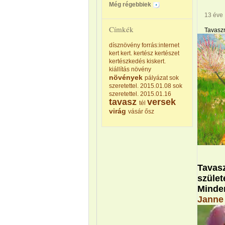
Még régebbiek
13 éve
Címkék
Tavaszr
dísznövény
forrás:internet
kert
kert.
kertész
kertészet
kertészkedés
kiskert.
kiállítás
növény
növények
pályázat
sok
szeretettel. 2015.01.08
sok
szeretettel. 2015.01.16
tavasz
versek
tél
virág
vásár
ősz
Tavasz
születé
Minde
Janne 