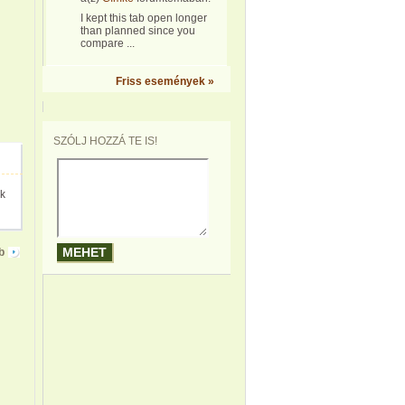
I kept this tab open longer
than planned since you
compare ...
Friss események »
SZÓLJ HOZZÁ TE IS!
ek
b