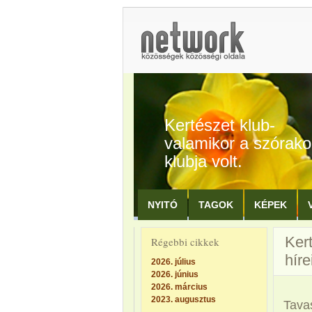
Kertészet klub-
valamikor a szórak
klubja volt.
NYITÓ
TAGOK
KÉPEK
Kert
Régebbi cikkek
híre
2026. július
2026. június
2026. március
2023. augusztus
Tava