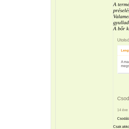
A termé
préselés
Valamen
gyullad
A bőr k
Utols
Leng
A mag
megs
Csodá
14 éve
Csodála
Csak akko