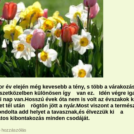
or év elején még kevesebb a tény, s több a várakozás
szetközelben különösen így
van ez.
Idén végre iga
i nap van.Hosszú évek óta nem is volt az évszakok k
t tél után
rögtön jött a nyár.Most viszont a termés
ndolta add helyet a tavasznak,és élvezzük ki
a
tos kibontakozás minden csodáját.
ó hozzászólás